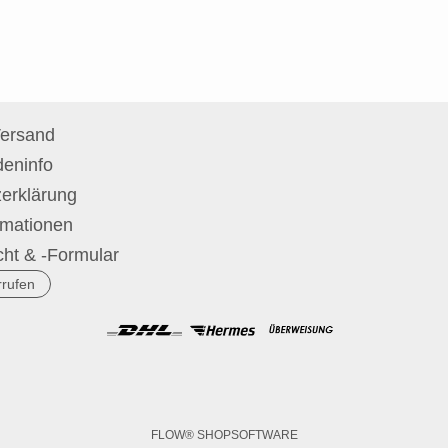
Versand
eninfo
erklärung
rmationen
cht & -Formular
rrufen
FLOW® SHOPSOFTWARE